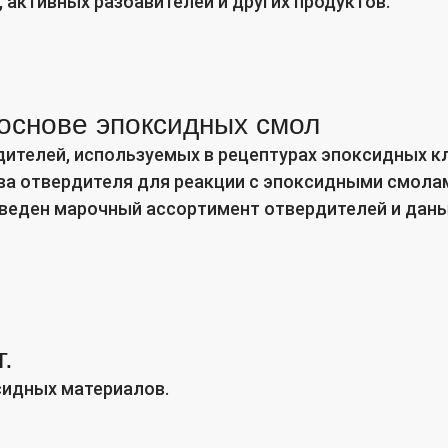
 активных разбавителей и других продуктов.
 основе эпоксидных смол
дителей, используемых в рецептурах эпоксидных к
а отвердителя для реакции с эпоксидными смолам
риведен марочный ассортимент отвердителей и дан
.
сидных материалов.