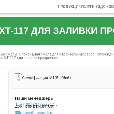
ПРОДУКЦИЯ
УСЛУГИ ВЭД
О КО
Т-117 ДЛЯ ЗАЛИВКИ П
ные смолы
Эпоксидная смола для строительных работ
Эпоксидн
а ХТ-117 для заливки прозрачная
Спецификация №1 151 Кбайт
Наши менеджеры
+7 (812) 347-78-47
Доб. (
15115,
15134,
15117,
15114
)
epoxy@novaroll.ru