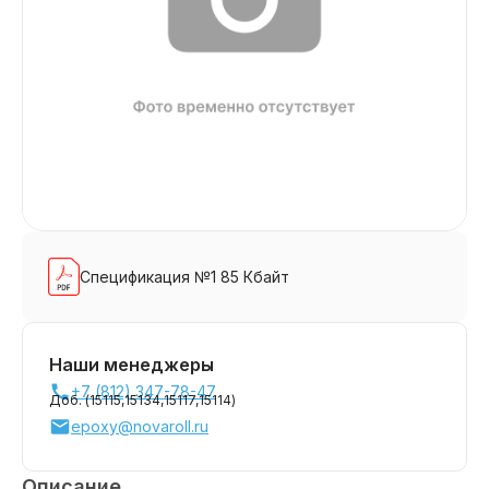
Спецификация №1 85 Кбайт
Наши менеджеры
+7 (812) 347-78-47
Доб. (
15115,
15134,
15117,
15114
)
epoxy@novaroll.ru
Описание