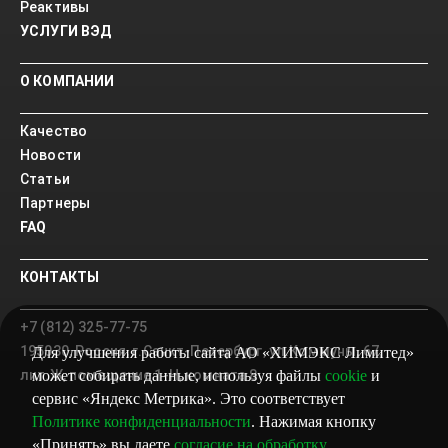
Реактивы
УСЛУГИ ВЭД
О КОМПАНИИ
Качество
Новости
Статьи
Партнеры
FAQ
КОНТАКТЫ
+7 (812) 325-77-75
195030, Россия, г.Санкт-Петербург, ул.Коммуны, 67,
Для улучшения работы сайта АО «ХИМЭКС Лимитед»
лит.Ж, помещение 1-Н, комната 8
может собирать данные, используя файлы
cookie
и
сервис «Яндекс Метрика». Это соответствует
Политике конфиденциальности
. Нажимая кнопку
«Принять» вы даете
согласие на обработку