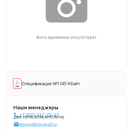
Спецификация №1 145 Кбайт
Наши менеджеры
+7 (812) 347-78-47
Доб. (
15115,
15134,
15117,
15114
)
epoxy@novaroll.ru