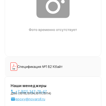
Спецификация №1 82 Кбайт
Наши менеджеры
+7 (812) 347-78-47
Доб. (
15115,
15134,
15117,
15114
)
epoxy@novaroll.ru