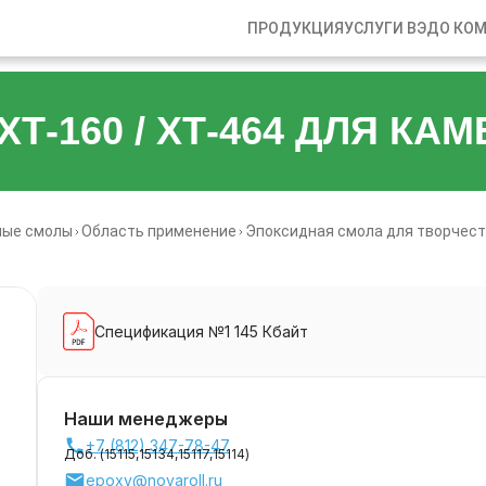
ПРОДУКЦИЯ
УСЛУГИ ВЭД
О КО
-160 / ХТ-464 ДЛЯ КА
ные смолы
Область применение
Эпоксидная смола для творчест
Спецификация №1 145 Кбайт
Наши менеджеры
+7 (812) 347-78-47
Доб. (
15115,
15134,
15117,
15114
)
epoxy@novaroll.ru