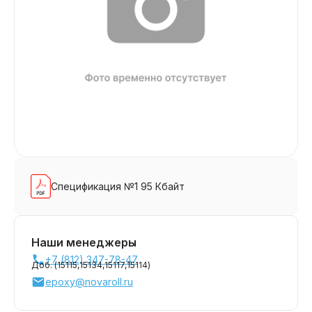
Спецификация №1 95 Кбайт
Наши менеджеры
+7 (812) 347-78-47
Доб. (
15115,
15134,
15117,
15114
)
epoxy@novaroll.ru